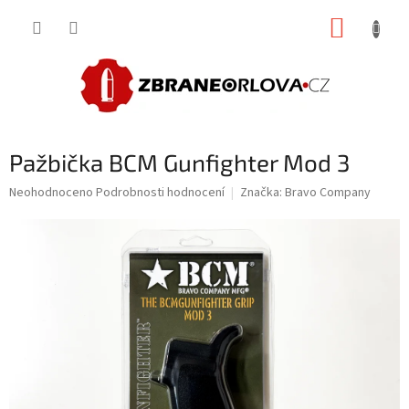
Přejít
NÁKUP
na
obsah
KOŠÍK
Pažbička BCM Gunfighter Mod 3
Průměrné
Neohodnoceno
Podrobnosti hodnocení
Značka:
Bravo Company
hodnocení
produktu
je
0,0
z
5
hvězdiček.