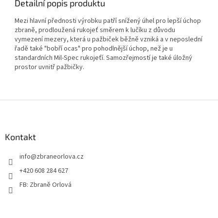
Detailní popis produktu
Mezi hlavní přednosti výrobku patří snížený úhel pro lepší úchop
zbraně, prodloužená rukojeť směrem k lučíku z důvodu
vymezení mezery, která u pažbiček běžně vzniká a v neposlední
řadě také "bobří ocas" pro pohodlnější úchop, než je u
standardních Mil-Spec rukojeťí. Samozřejmostí je také úložný
prostor uvnitř pažbičky.
Z
á
p
a
Kontakt
t
info
@
zbraneorlova.cz
í
+420 608 284 627
FB: Zbraně Orlová