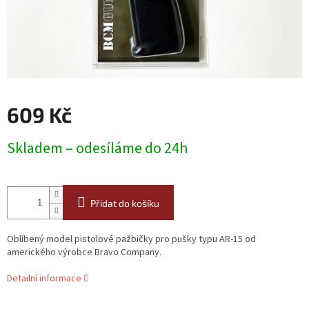
609 Kč
Měrná
Skladem – odesíláme do 24h
cena:
Přidat do košíku
Oblíbený model pistolové pažbičky pro pušky typu AR-15 od
amerického výrobce Bravo Company.
Detailní informace