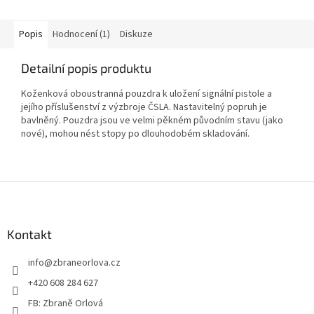
Popis
Hodnocení (1)
Diskuze
Detailní popis produktu
Koženková oboustranná pouzdra k uložení signální pistole a
jejího příslušenství z výzbroje ČSLA. Nastavitelný popruh je
bavlněný. Pouzdra jsou ve velmi pěkném původním stavu (jako
nové), mohou nést stopy po dlouhodobém skladování.
Z
á
p
a
Kontakt
t
info
@
zbraneorlova.cz
í
+420 608 284 627
FB: Zbraně Orlová