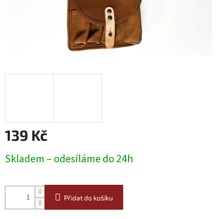
139 Kč
Měrná
Skladem – odesíláme do 24h
cena:
Přidat do košíku