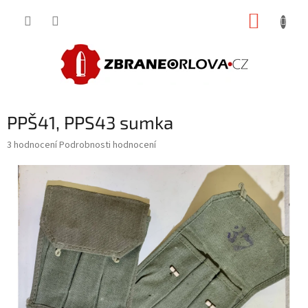
Přejít
NÁKUP
na
obsah
KOŠÍK
PPŠ41, PPS43 sumka
Průměrné
3 hodnocení
Podrobnosti hodnocení
hodnocení
produktu
je
5,0
z
5
hvězdiček.