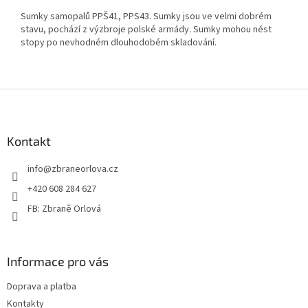
Sumky samopalů PPŠ41, PPS43. Sumky jsou ve velmi dobrém
stavu, pochází z výzbroje polské armády. Sumky mohou nést
stopy po nevhodném dlouhodobém skladování.
Z
á
p
a
Kontakt
t
info
@
zbraneorlova.cz
í
+420 608 284 627
FB: Zbraně Orlová
Informace pro vás
Doprava a platba
Kontakty