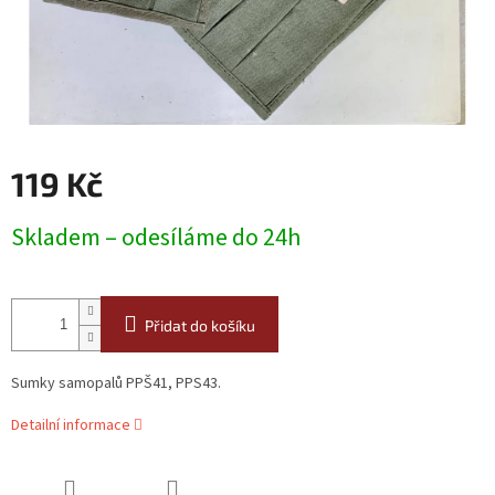
119 Kč
Měrná
Skladem – odesíláme do 24h
cena:
Přidat do košíku
Sumky samopalů PPŠ41, PPS43.
Detailní informace