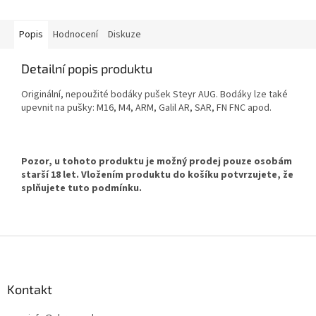
Popis
Hodnocení
Diskuze
Detailní popis produktu
Originální, nepoužité bodáky pušek Steyr AUG. Bodáky lze také
upevnit na pušky: M16, M4, ARM, Galil AR, SAR, FN FNC apod.
Pozor, u tohoto produktu je možný prodej pouze osobám
starší 18 let. Vložením produktu do košíku potvrzujete, že
splňujete tuto podmínku.
Z
á
p
a
Kontakt
t