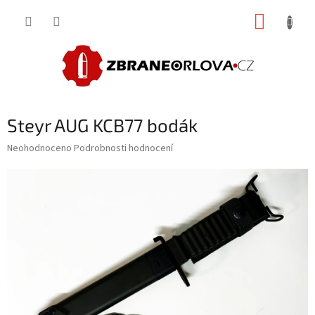
Přejít
NÁKUP
na
obsah
KOŠÍK
Steyr AUG KCB77 bodák
Průměrné
Neohodnoceno
Podrobnosti hodnocení
hodnocení
produktu
je
0,0
z
5
hvězdiček.