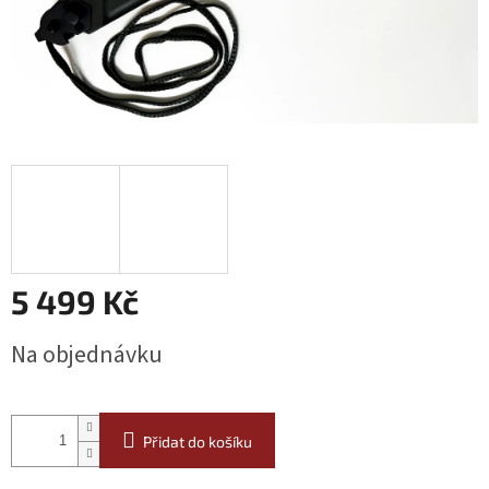
5 499 Kč
Měrná
Na objednávku
cena:
Přidat do košíku