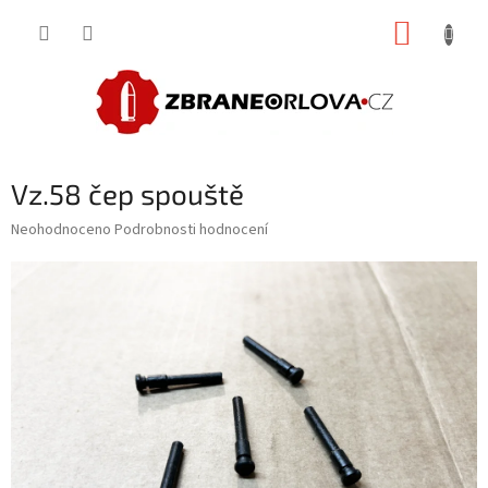
Přejít
NÁKUP
na
obsah
KOŠÍK
Vz.58 čep spouště
Průměrné
Neohodnoceno
Podrobnosti hodnocení
hodnocení
produktu
je
0,0
z
5
hvězdiček.