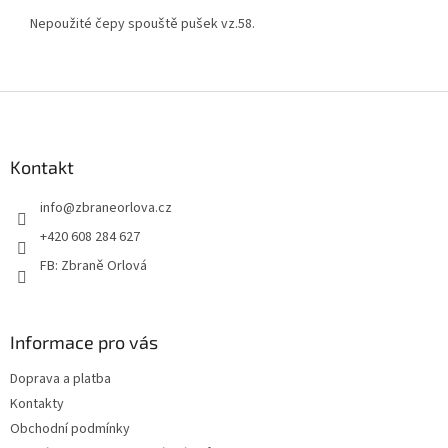
Nepoužité čepy spouště pušek vz.58.
Z
á
p
a
Kontakt
t
info
@
zbraneorlova.cz
í
+420 608 284 627
FB: Zbraně Orlová
Informace pro vás
Doprava a platba
Kontakty
Obchodní podmínky