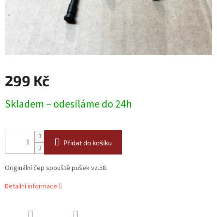
299 Kč
Měrná
Skladem – odesíláme do 24h
cena:
Přidat do košíku
Originální čep spouště pušek vz.58.
Detailní informace