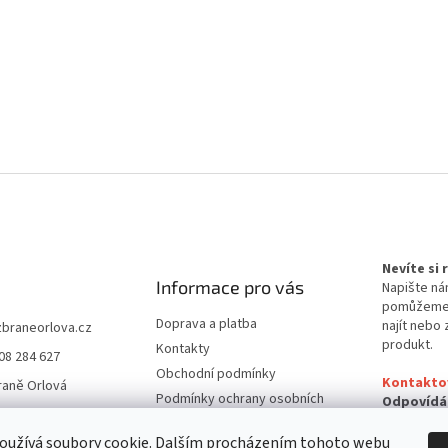
Nevíte si
Informace pro vás
Napište ná
pomůžem
Doprava a platba
najít nebo 
zbraneorlova.cz
produkt.
Kontakty
08 284 627
Obchodní podmínky
Kontakto
raně Orlová
Podmínky ochrany osobních
Odpovídá
údajů
24 hodin
oužívá soubory cookie. Dalším procházením tohoto webu
Reklamační řád