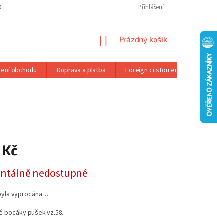
DMÍNKY OCHRANY OSOBNÍCH ÚDAJŮ
REKLAMAČNÍ ŘÁD
Přihlášení
NÁKUPNÍ
Prázdný košík
KOŠÍK
ení obchodu
Doprava a platba
Foreign customers
Konta
 Kč
tálně nedostupné
byla vyprodána…
é bodáky pušek vz.58.