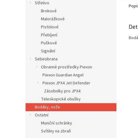
Střelivo
Popi
Brokové
Malorážkové
Det
Pistolové
Přebíjení
Bodá
Puškové
Signální
Sebeobrana
Obranné prostředky Piexon
Piexon Guardian Angel
Piexon JPX4 Jet Defender
Zásobníky pro JPX4
Teleskopické obušky
Bodáky, nože
Ostatní
Muniční schránky
Svítilny na zbraň