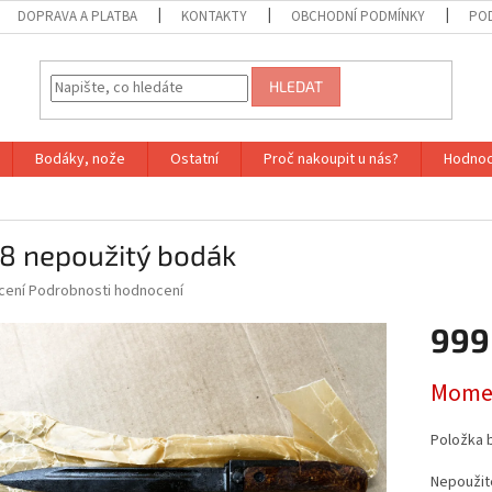
DOPRAVA A PLATBA
KONTAKTY
OBCHODNÍ PODMÍNKY
PO
HLEDAT
Bodáky, nože
Ostatní
Proč nakoupit u nás?
Hodnoc
58 nepoužitý bodák
né
cení
Podrobnosti hodnocení
ní
999
u
Měrná
Momen
cena:
ek.
Položka 
Nepoužit