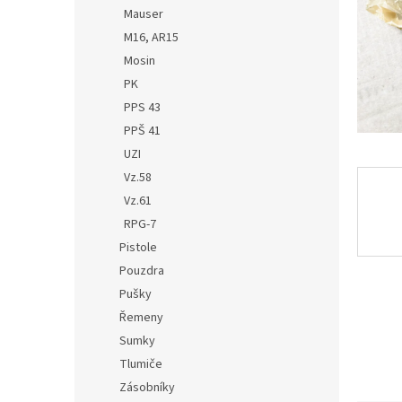
n
Mauser
e
M16, AR15
l
Mosin
PK
PPS 43
PPŠ 41
UZI
Vz.58
Vz.61
RPG-7
Pistole
Pouzdra
Pušky
Řemeny
Sumky
Tlumiče
Zásobníky