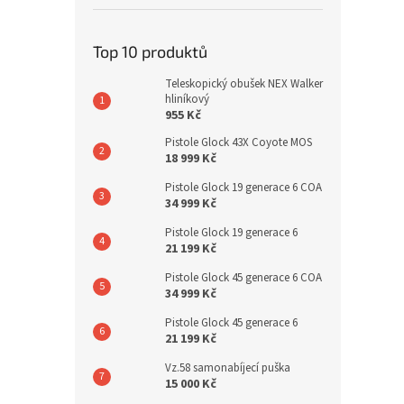
Top 10 produktů
Teleskopický obušek NEX Walker
hliníkový
955 Kč
Pistole Glock 43X Coyote MOS
18 999 Kč
Pistole Glock 19 generace 6 COA
34 999 Kč
Pistole Glock 19 generace 6
21 199 Kč
Pistole Glock 45 generace 6 COA
34 999 Kč
Pistole Glock 45 generace 6
21 199 Kč
Vz.58 samonabíjecí puška
15 000 Kč