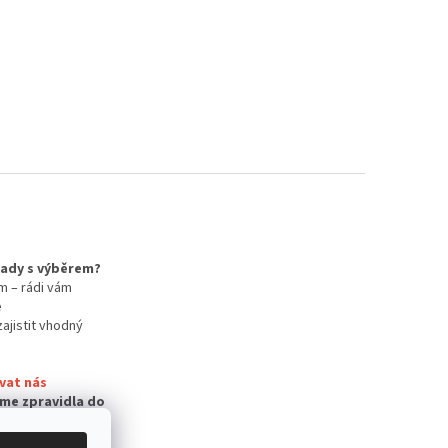
 rady s výběrem?
m – rádi vám
e
zajistit vhodný
vat nás
me zpravidla do