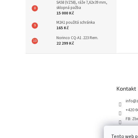
SA58 (VZ58), ráže 7,62x39 mm,
sklopná pažba
15 000 Kč
M2A1 použitá schránka
165 Kč
Norinco CQ-A1 .223 Rem.
22 299 Kč
Z
á
p
a
t
Kontakt
í
info
@
+420 6
FB: Zb
Tento web p