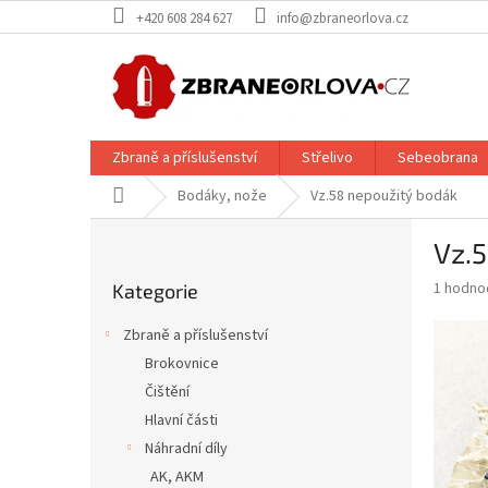
Přejít
+420 608 284 627
info@zbraneorlova.cz
na
obsah
Zbraně a příslušenství
Střelivo
Sebeobrana
Domů
Bodáky, nože
Vz.58 nepoužitý bodák
P
Vz.
o
Přeskočit
s
Průměr
1 hodno
Kategorie
kategorie
t
hodnoce
r
produkt
Zbraně a příslušenství
a
je
Brokovnice
5,0
n
z
Čištění
n
5
í
Hlavní části
hvězdič
p
Náhradní díly
a
AK, AKM