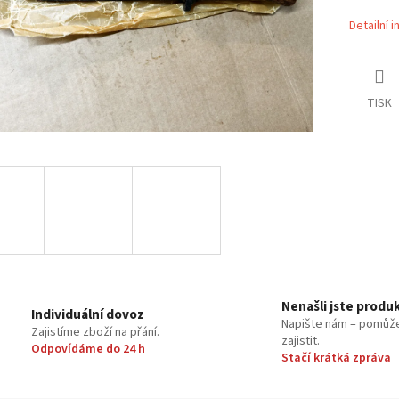
Detailní 
TISK
Nenašli jste produ
Individuální dovoz
Napište nám – pomůž
Zajistíme zboží na přání.
zajistit.
Odpovídáme do 24 h
Stačí krátká zpráva