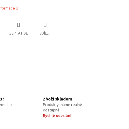
informace
ZEPTAT SE
SDÍLET
kt?
Zboží skladem
eme ho
Produkty máme reálně
dostupné.
Rychlé odeslání