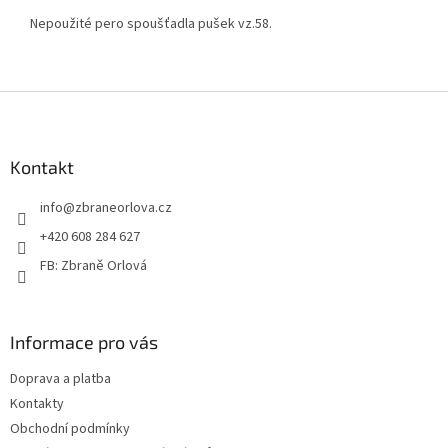
Nepoužité pero spoušťadla pušek vz.58.
Z
á
p
a
Kontakt
t
info
@
zbraneorlova.cz
í
+420 608 284 627
FB: Zbraně Orlová
Informace pro vás
Doprava a platba
Kontakty
Obchodní podmínky