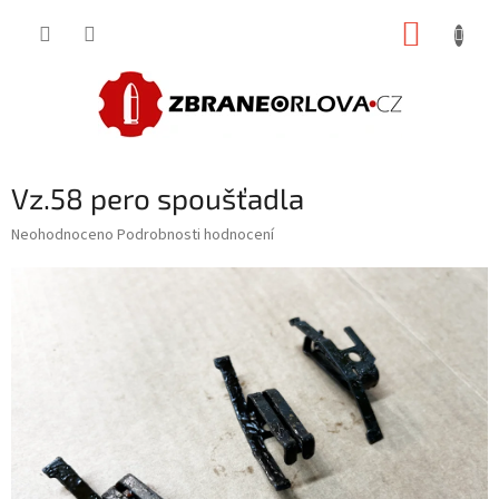
Přejít
NÁKUP
na
obsah
KOŠÍK
Vz.58 pero spoušťadla
Průměrné
Neohodnoceno
Podrobnosti hodnocení
hodnocení
produktu
je
0,0
z
5
hvězdiček.