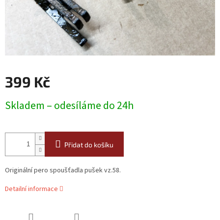
399 Kč
Měrná
Skladem – odesíláme do 24h
cena:
Přidat do košíku
Originální pero spoušťadla pušek vz.58.
Detailní informace