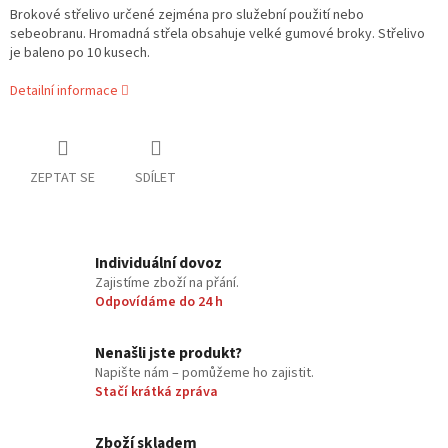
Brokové střelivo určené zejména pro služební použití nebo
sebeobranu. Hromadná střela obsahuje velké gumové broky. Střelivo
je baleno po 10 kusech.
Detailní informace
ZEPTAT SE
SDÍLET
Individuální dovoz
Zajistíme zboží na přání.
Odpovídáme do 24 h
Nenašli jste produkt?
Napište nám – pomůžeme ho zajistit.
Stačí krátká zpráva
Zboží skladem