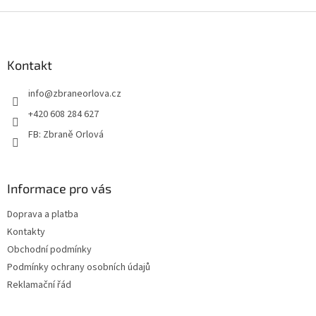
Z
á
p
a
Kontakt
t
info
@
zbraneorlova.cz
í
+420 608 284 627
FB: Zbraně Orlová
Informace pro vás
Doprava a platba
Kontakty
Obchodní podmínky
Podmínky ochrany osobních údajů
Reklamační řád