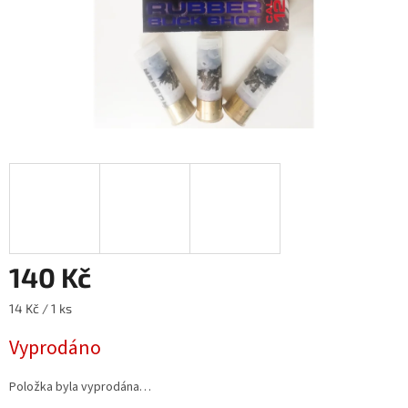
140 Kč
Měrná
14 Kč / 1 ks
cena:
Vyprodáno
Položka byla vyprodána…