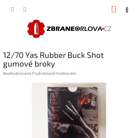
Přejít
NÁKUP
na
obsah
KOŠÍK
12/70 Yas Rubber Buck Shot
gumové broky
Průměrné
Neohodnoceno
Podrobnosti hodnocení
hodnocení
produktu
je
0,0
z
5
hvězdiček.