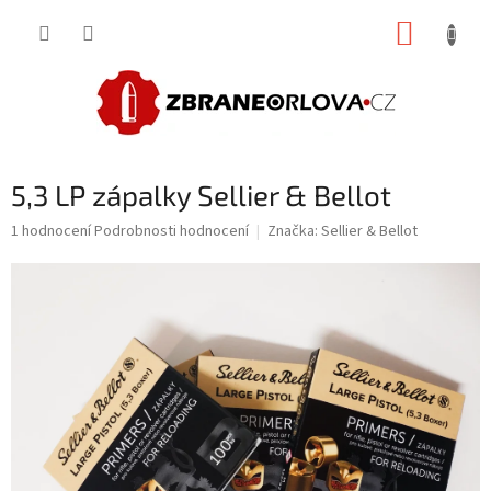
Přejít
NÁKUP
na
obsah
KOŠÍK
5,3 LP zápalky Sellier & Bellot
Průměrné
1 hodnocení
Podrobnosti hodnocení
Značka:
Sellier & Bellot
hodnocení
produktu
je
5,0
z
5
hvězdiček.