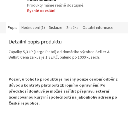
Produkty máme reálně dostupné.
Rychlé odeslání
Popis
Hodnocení (1)
Diskuze
Značka
Ostatní informace
Detailní popis produktu
Zápalky 5,3 LP (Large Pistol) od domácího výrobce Sellier &
Bellot. Cena za kus je 1,82 Kč, baleno po 1000 kusech.
Pozor, u tohoto produktu je možný pouze osobní odběr
z
důvodu kontroly platnosti zbrojního oprávnění. Po
předchozí domluvě je možné zařídit přepravu externí
licencovanou kurýrní společností na jakoukoliv adresu po
České republice.
Z