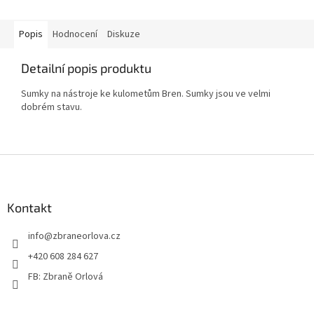
Popis
Hodnocení
Diskuze
Detailní popis produktu
Sumky na nástroje ke kulometům Bren. Sumky jsou ve velmi
dobrém stavu.
Z
á
p
a
Kontakt
t
info
@
zbraneorlova.cz
í
+420 608 284 627
FB: Zbraně Orlová