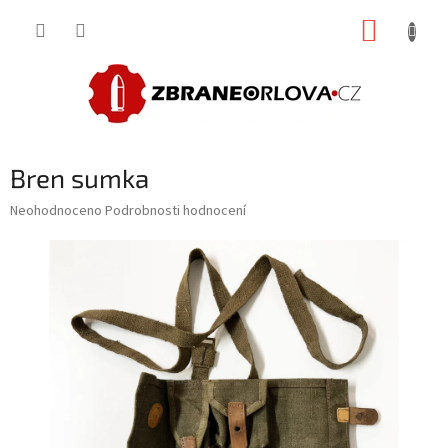
Přejít
NÁKUP
na
obsah
KOŠÍK
Bren sumka
Průměrné
Neohodnoceno
Podrobnosti hodnocení
hodnocení
produktu
je
0,0
z
5
hvězdiček.