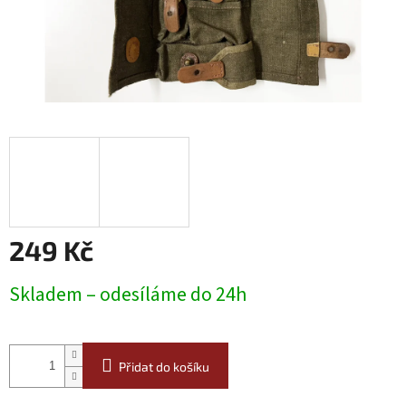
249 Kč
Měrná
Skladem – odesíláme do 24h
cena:
Přidat do košíku