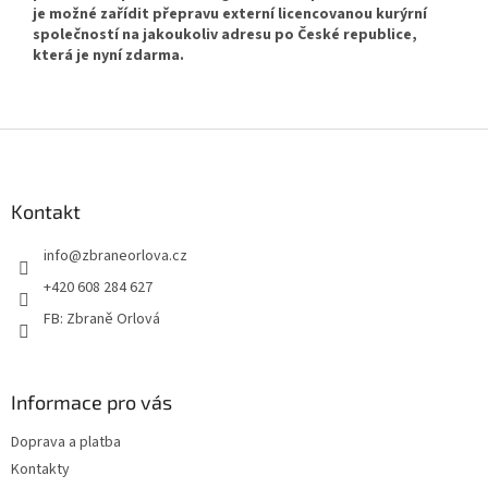
je možné zařídit přepravu externí licencovanou kurýrní
společností na jakoukoliv adresu po České republice,
která je nyní zdarma.
Z
á
p
a
Kontakt
t
info
@
zbraneorlova.cz
í
+420 608 284 627
FB: Zbraně Orlová
Informace pro vás
Doprava a platba
Kontakty