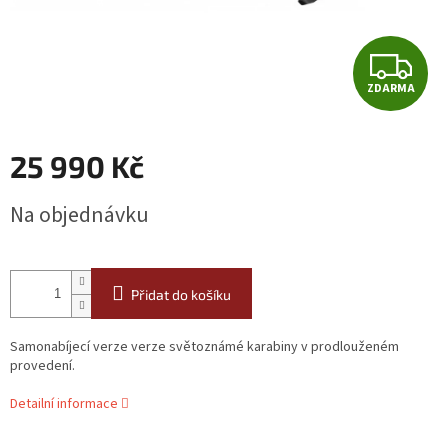
Z
ZDARMA
D
A
25 990 Kč
R
Měrná
Na objednávku
cena:
M
A
Přidat do košíku
Samonabíjecí verze verze světoznámé karabiny v prodlouženém
provedení.
Detailní informace