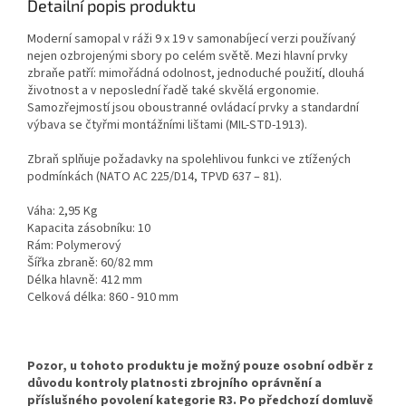
Detailní popis produktu
Moderní samopal v ráži 9 x 19 v samonabíjecí verzi používaný
nejen ozbrojenými sbory po celém světě. Mezi hlavní prvky
zbraňe patří: mimořádná odolnost, jednoduché použití, dlouhá
životnost a v neposlední řadě také skvělá ergonomie.
Samozřejmostí jsou oboustranné ovládací prvky a standardní
výbava se čtyřmi montážními lištami (MIL-STD-1913).
Zbraň splňuje požadavky na spolehlivou funkci ve ztížených
podmínkách (NATO AC 225/D14, TPVD 637 – 81).
Váha: 2,95 Kg
Kapacita zásobníku: 10
Rám: Polymerový
Šířka zbraně: 60/82 mm
Délka hlavně: 412 mm
Celková délka: 860 - 910 mm
Pozor, u tohoto produktu je možný pouze osobní odběr z
důvodu kontroly platnosti zbrojního oprávnění a
příslušného povolení kategorie R3. Po předchozí domluvě