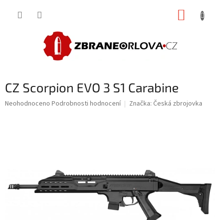
Přejít
NÁKUP
na
obsah
KOŠÍK
CZ Scorpion EVO 3 S1 Carabine
Průměrné
Neohodnoceno
Podrobnosti hodnocení
Značka:
Česká zbrojovka
hodnocení
produktu
je
0,0
z
5
hvězdiček.