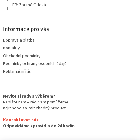
v
FB: Zbraně Orlová
k
y
v
ý
Informace pro vás
p
i
Doprava a platba
s
u
Kontakty
Obchodní podmínky
Podmínky ochrany osobních údajů
Reklamační řád
Nevíte si rady s výběrem?
Napište nám – rádi vám pomůžeme
najít nebo zajistit vhodný produkt.
Kontaktovat nás
Odpovídáme zpravidla do 24 hodin