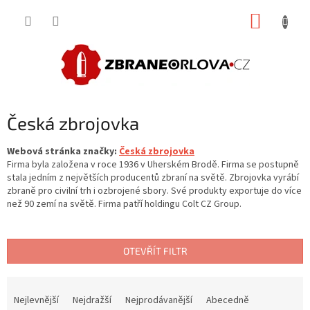
Přejít
NÁKUP
na
obsah
KOŠÍK
Česká zbrojovka
Webová stránka značky:
Česká zbrojovka
Firma byla založena v roce 1936 v Uherském Brodě. Firma se postupně
stala jedním z největších producentů zbraní na světě. Zbrojovka vyrábí
zbraně pro civilní trh i ozbrojené sbory. Své produkty exportuje do více
než 90 zemí na světě. Firma patří holdingu Colt CZ Group.
OTEVŘÍT FILTR
Ř
a
Nejlevnější
Nejdražší
Nejprodávanější
Abecedně