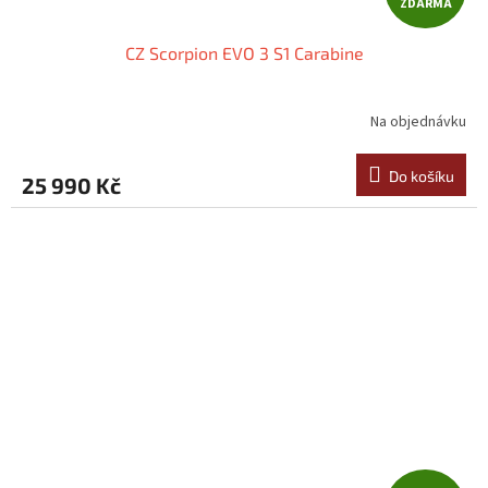
ZDARMA
D
CZ Scorpion EVO 3 S1 Carabine
A
R
Na objednávku
M
Do košíku
25 990 Kč
A