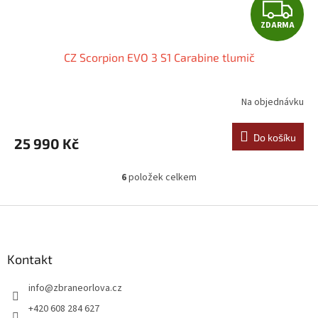
Z
ZDARMA
D
CZ Scorpion EVO 3 S1 Carabine tlumič
A
R
Na objednávku
M
Do košíku
25 990 Kč
A
6
položek celkem
O
v
l
Z
á
á
d
p
a
a
Kontakt
c
t
í
info
@
zbraneorlova.cz
í
p
r
+420 608 284 627