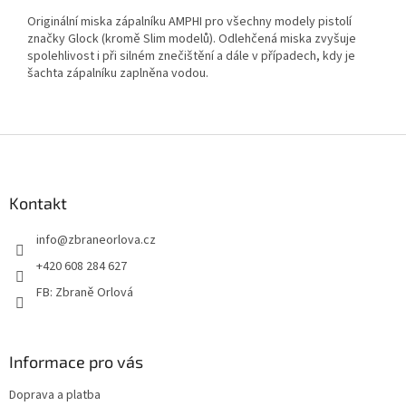
Originální miska zápalníku AMPHI pro všechny modely pistolí
značky Glock (kromě Slim modelů). Odlehčená miska zvyšuje
spolehlivost i při silném znečištění a dále v případech, kdy je
šachta zápalníku zaplněna vodou.
Z
á
p
a
Kontakt
t
info
@
zbraneorlova.cz
í
+420 608 284 627
FB: Zbraně Orlová
Informace pro vás
Doprava a platba