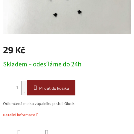
29 Kč
Měrná
Skladem – odesíláme do 24h
cena:
Přidat do košíku
Odlehčená miska zápalníku pistolí Glock.
Detailní informace