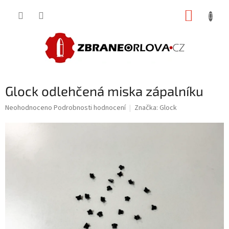
Přejít
NÁKUP
na
obsah
KOŠÍK
Glock odlehčená miska zápalníku
Průměrné
Neohodnoceno
Podrobnosti hodnocení
Značka:
Glock
hodnocení
produktu
je
0,0
z
5
hvězdiček.