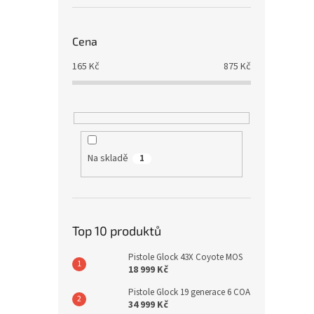
Cena
165
Kč
875
Kč
Na skladě
1
Top 10 produktů
Pistole Glock 43X Coyote MOS
18 999 Kč
Pistole Glock 19 generace 6 COA
34 999 Kč