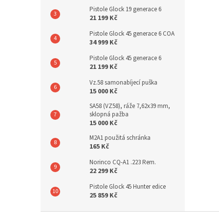
Pistole Glock 19 generace 6
21 199 Kč
Pistole Glock 45 generace 6 COA
34 999 Kč
Pistole Glock 45 generace 6
21 199 Kč
Vz.58 samonabíjecí puška
15 000 Kč
SA58 (VZ58), ráže 7,62x39 mm,
sklopná pažba
15 000 Kč
M2A1 použitá schránka
165 Kč
Norinco CQ-A1 .223 Rem.
22 299 Kč
Pistole Glock 45 Hunter edice
25 859 Kč
Z