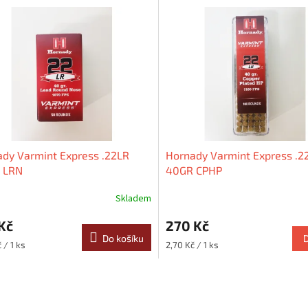
dy Varmint Express .22LR
Hornady Varmint Express .2
 LRN
40GR CPHP
Skladem
Kč
270 Kč
Do košíku
Měrná
 / 1 ks
2,70 Kč / 1 ks
cena:
O
v
l