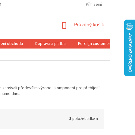
DMÍNKY OCHRANY OSOBNÍCH ÚDAJŮ
REKLAMAČNÍ ŘÁD
Přihlášení
NÁKUPNÍ
Prázdný košík
KOŠÍK
ení obchodu
Doprava a platba
Foreign customers
Konta
e zabývali především výrobou komponent pro přebíjení.
 známe dnes.
3
položek celkem