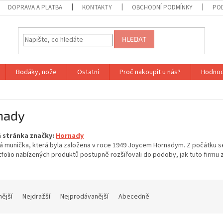
DOPRAVA A PLATBA
KONTAKTY
OBCHODNÍ PODMÍNKY
PO
HLEDAT
Bodáky, nože
Ostatní
Proč nakoupit u nás?
Hodnoc
nady
 stránka značky:
Hornady
á munička, která byla založena v roce 1949 Joycem Hornadym. Z počátku s
folio nabízených produktů postupně rozšiřovali do podoby, jak tuto firmu
nější
Nejdražší
Nejprodávanější
Abecedně