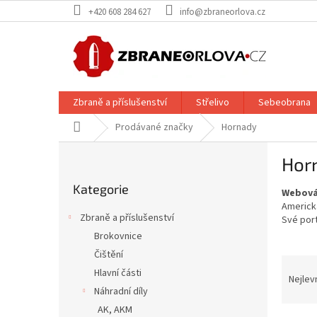
Přejít
+420 608 284 627
info@zbraneorlova.cz
na
obsah
Zbraně a příslušenství
Střelivo
Sebeobrana
Domů
Prodávané značky
Hornady
P
Hor
o
Přeskočit
s
Kategorie
kategorie
Webová
t
Americk
r
Zbraně a příslušenství
Své port
a
Brokovnice
n
Čištění
n
Ř
í
Hlavní části
a
Nejlev
p
Náhradní díly
z
a
e
AK, AKM