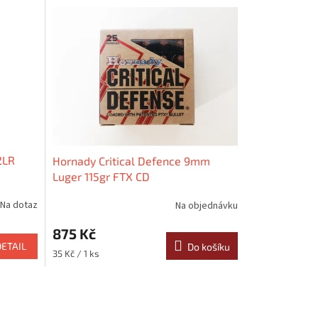
2LR
Hornady Critical Defence 9mm
Luger 115gr FTX CD
Na dotaz
Na objednávku
875 Kč
DETAIL
Do košíku
Měrná
35 Kč / 1 ks
cena: