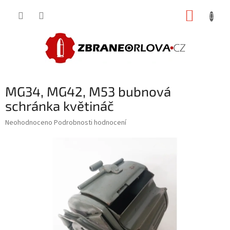
Přejít
NÁKUP
na
obsah
KOŠÍK
MG34, MG42, M53 bubnová
schránka květináč
Průměrné
Neohodnoceno
Podrobnosti hodnocení
hodnocení
produktu
je
0,0
z
5
hvězdiček.