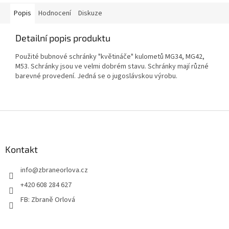
Popis
Hodnocení
Diskuze
Detailní popis produktu
Použité bubnové schránky "květináče" kulometů MG34, MG42,
M53. Schránky jsou ve velmi dobrém stavu. Schránky mají různé
barevné provedení. Jedná se o jugoslávskou výrobu.
Z
á
p
a
Kontakt
t
info
@
zbraneorlova.cz
í
+420 608 284 627
FB: Zbraně Orlová