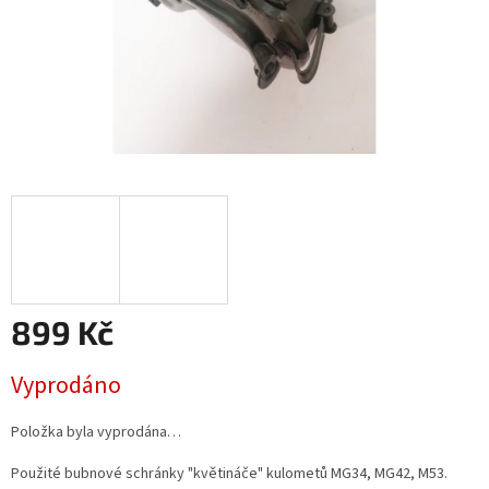
899 Kč
Měrná
Vyprodáno
cena:
Položka byla vyprodána…
Použité bubnové schránky "květináče" kulometů MG34, MG42, M53.