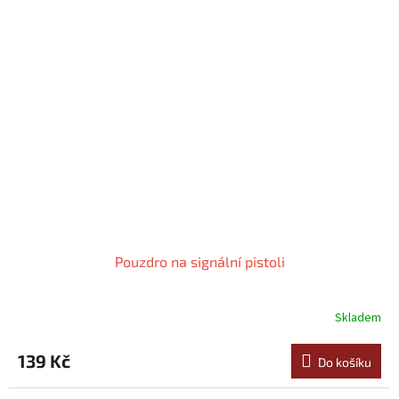
Pouzdro na signální pistoli
Skladem
Průměrné
hodnocení
produktu
139 Kč
Do košíku
je
5,0