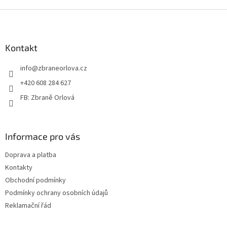
Z
á
p
a
Kontakt
t
info
@
zbraneorlova.cz
í
+420 608 284 627
FB: Zbraně Orlová
Informace pro vás
Doprava a platba
Kontakty
Obchodní podmínky
Podmínky ochrany osobních údajů
Reklamační řád