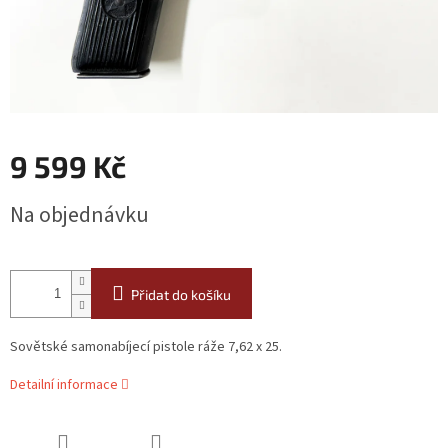
9 599 Kč
Měrná
Na objednávku
cena:
Přidat do košíku
Sovětské samonabíjecí pistole ráže 7,62 x 25.
Detailní informace