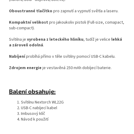
Oboustranné tlačítko
pro zapnutí a vypnutí světla a laseru.
Kompaktní velikost
pro jakoukoliv pistoli (Full-size, comapact,
sub-compact).
Svítilna je
vyrobena z leteckého hliníku
, tudíž je velice
lehká
a zároveň odolná
.
Nabíjení
probíhá přímo v těle svítilny pomocí USB-C kabelu.
Zdrojem energie
je vestavěná 250 mAh dobíjecí baterie.
Balení obsahuje:
Svítilnu Nextorch WL22G
USB-C nabíjecí kabel
Imbusový klíč
Návod k použití