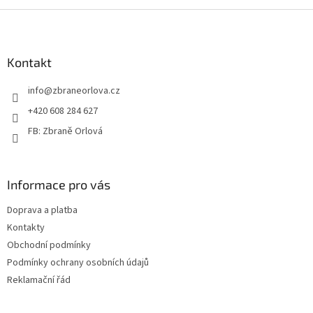
Z
á
p
a
Kontakt
t
info
@
zbraneorlova.cz
í
+420 608 284 627
FB: Zbraně Orlová
Informace pro vás
Doprava a platba
Kontakty
Obchodní podmínky
Podmínky ochrany osobních údajů
Reklamační řád