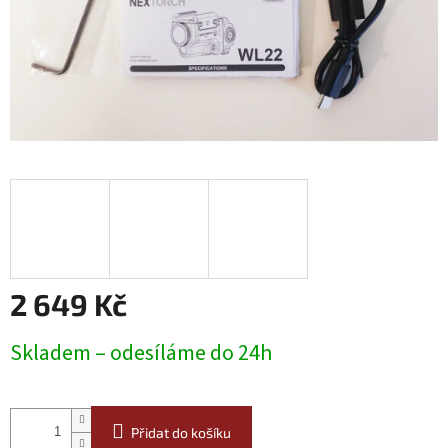
2 649 Kč
Měrná
Skladem – odesíláme do 24h
cena:
Přidat do košíku