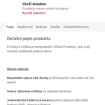
Zboží skladem
Produkty máme reálně dostupné.
Rychlé odeslání
Popis
Hodnocení
Diskuze
Značka
Ostatní informace
Detailní popis produktu
Pistolová svítilna je k
ompatibilní s lištou Picatinny, GLK a její
montáž zvládnete jednou rukou.
Hlavní výhody:
Maximální výkon LED diody
je 650 lumenů s dosvitem až 102
metrů.
Velice výkonná svítilna
se zeleným laserem
.
Jednoduchá kalibrace laseru
pomocí imbusového klíče
(nahoru/dolů - doprava/doleva).