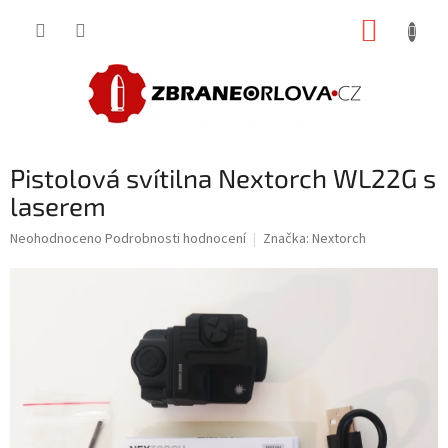
Přejít
NÁKUP
na
obsah
KOŠÍK
Pistolová svítilna Nextorch WL22G s
laserem
Průměrné
Neohodnoceno
Podrobnosti hodnocení
Značka:
Nextorch
hodnocení
produktu
je
0,0
z
5
hvězdiček.