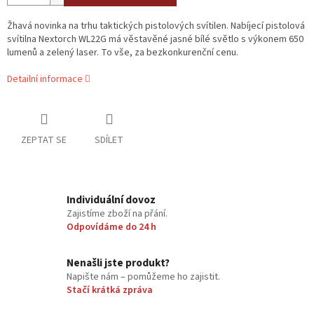
Žhavá novinka na trhu taktických pistolových svítilen. Nabíjecí pistolová
svítilna Nextorch WL22G má věstavěné jasné bílé světlo s výkonem 650
lumenů a zelený laser. To vše, za bezkonkurenční cenu.
Detailní informace
ZEPTAT SE
SDÍLET
Individuální dovoz
Zajistíme zboží na přání.
Odpovídáme do 24 h
Nenašli jste produkt?
Napište nám – pomůžeme ho zajistit.
Stačí krátká zpráva