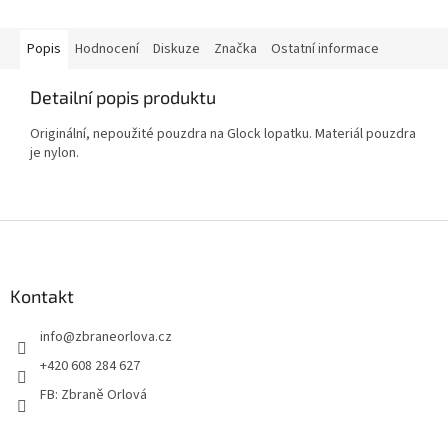
Popis
Hodnocení
Diskuze
Značka
Ostatní informace
Detailní popis produktu
Originální, nepoužité pouzdra na Glock lopatku. Materiál pouzdra
je nylon.
Z
á
p
a
Kontakt
t
info
@
zbraneorlova.cz
í
+420 608 284 627
FB: Zbraně Orlová