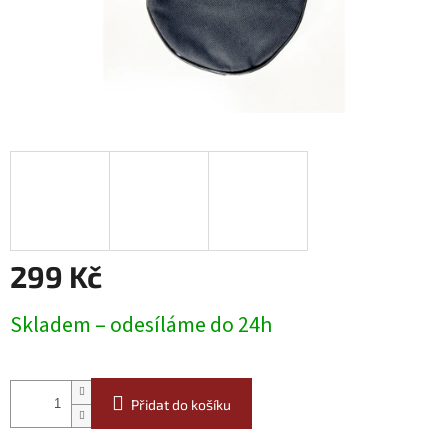
299 Kč
Měrná
Skladem – odesíláme do 24h
cena:
Přidat do košíku