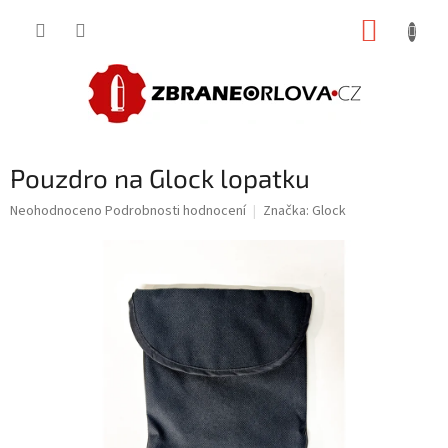
Přejít
NÁKUP
na
obsah
KOŠÍK
Pouzdro na Glock lopatku
Průměrné
Neohodnoceno
Podrobnosti hodnocení
Značka:
Glock
hodnocení
produktu
je
0,0
z
5
hvězdiček.