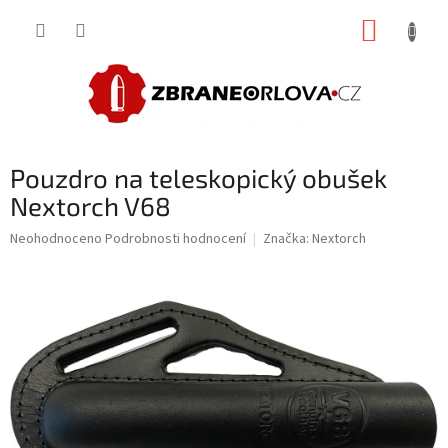
Přejít
NÁKUP
na
obsah
KOŠÍK
Pouzdro na teleskopický obušek
Nextorch V68
Průměrné
Neohodnoceno
Podrobnosti hodnocení
Značka:
Nextorch
hodnocení
produktu
je
0,0
z
5
hvězdiček.