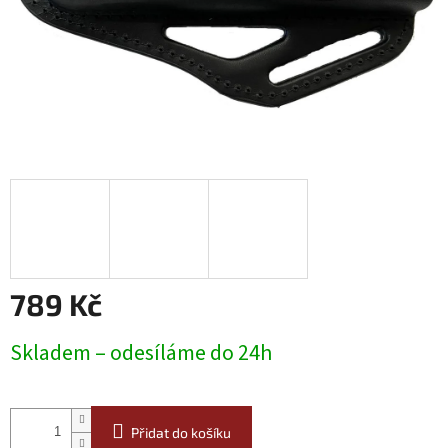
789 Kč
Měrná
Skladem – odesíláme do 24h
cena:
Přidat do košíku