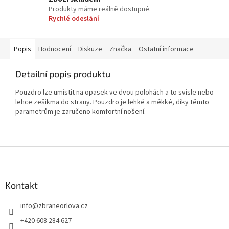
Produkty máme reálně dostupné.
Rychlé odeslání
Popis
Hodnocení
Diskuze
Značka
Ostatní informace
Detailní popis produktu
Pouzdro lze umístit na opasek ve dvou polohách a to svisle nebo
lehce zešikma do strany. Pouzdro je lehké a měkké, díky těmto
parametrům je zaručeno komfortní nošení.
Z
á
p
a
Kontakt
t
info
@
zbraneorlova.cz
í
+420 608 284 627