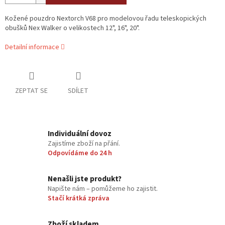
Kožené pouzdro Nextorch V68 pro modelovou řadu teleskopických
obušků Nex Walker o velikostech
12", 16", 20".
Detailní informace
ZEPTAT SE
SDÍLET
Individuální dovoz
Zajistíme zboží na přání.
Odpovídáme do 24 h
Nenašli jste produkt?
Napište nám – pomůžeme ho zajistit.
Stačí krátká zpráva
Zboží skladem