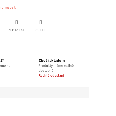
informace
ZEPTAT SE
SDÍLET
kt?
Zboží skladem
eme ho
Produkty máme reálně
dostupné.
Rychlé odeslání