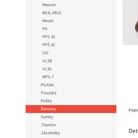
n
Mauser
e
M16, AR15
l
Mosin
PK
PPS 43
PPŠ 41
UZI
Vz.58
Vz.61
RPG-7
Pistole
Pouzdra
Pušky
Řemeny
Popi
Sumky
Tlumiče
Det
Zásobníky