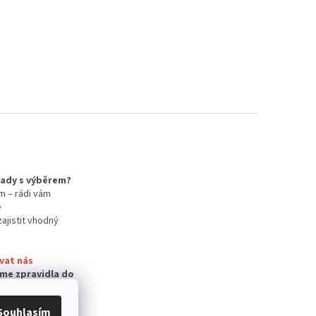
 rady s výběrem?
m – rádi vám
e
zajistit vhodný
vat nás
me zpravidla do
Souhlasím