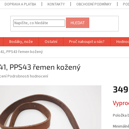
DOPRAVA A PLATBA
KONTAKTY
OBCHODNÍ PODMÍNKY
PO
HLEDAT
Bodáky, nože
Ostatní
Proč nakoupit u nás?
Hodnoc
41, PPS43 řemen kožený
41, PPS43 řemen kožený
né
cení
Podrobnosti hodnocení
ní
349
u
Měrná
Vypro
cena:
ek.
Položka 
Minimáln