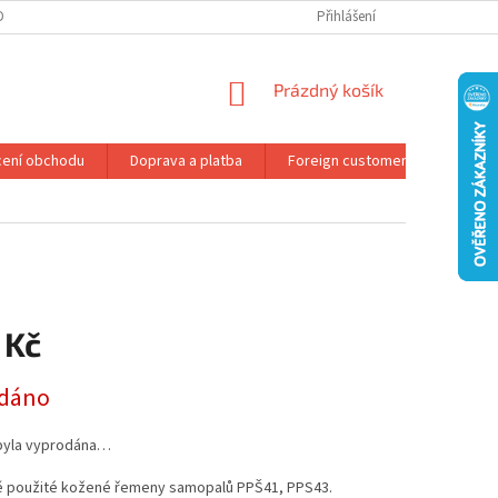
DMÍNKY OCHRANY OSOBNÍCH ÚDAJŮ
REKLAMAČNÍ ŘÁD
Přihlášení
NÁKUPNÍ
Prázdný košík
KOŠÍK
ení obchodu
Doprava a platba
Foreign customers
Konta
 Kč
dáno
byla vyprodána…
ě použité kožené řemeny samopalů PPŠ41, PPS43.