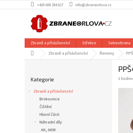
Přejít
+420 608 284 627
info@zbraneorlova.cz
na
obsah
Zbraně a příslušenství
Střelivo
Sebeobrana
Domů
Zbraně a příslušenství
Řemeny
PPŠ
P
PPŠ
o
Přeskočit
s
Průměr
1 hodno
Kategorie
kategorie
t
hodnoce
r
produkt
Zbraně a příslušenství
a
je
Brokovnice
5,0
n
z
Čištění
n
5
í
Hlavní části
hvězdič
p
Náhradní díly
a
AK, AKM