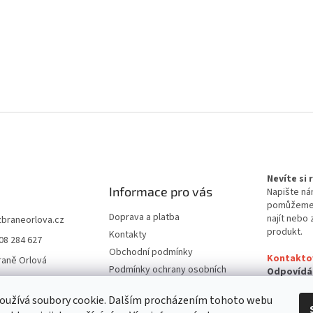
Nevíte si
Informace pro vás
Napište ná
pomůžem
Doprava a platba
najít nebo 
zbraneorlova.cz
produkt.
Kontakty
08 284 627
Obchodní podmínky
Kontakto
raně Orlová
Podmínky ochrany osobních
Odpovídá
údajů
24 hodin
oužívá soubory cookie. Dalším procházením tohoto webu
Reklamační řád