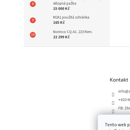
sklopná pažba
15 000 Kč
M2A1 použitá schránka
165 Kč
Norinco CQ-A1 .223 Rem.
22 299 Kč
Z
á
p
a
t
Kontakt
í
info
@
+420 6
FB: Zb
Tento web p