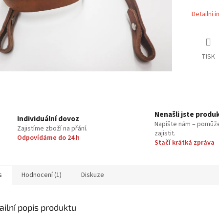
Detailní 
TISK
Nenašli jste produ
Individuální dovoz
Napište nám – pomůž
Zajistíme zboží na přání.
zajistit.
Odpovídáme do 24 h
Stačí krátká zpráva
s
Hodnocení (1)
Diskuze
ailní popis produktu