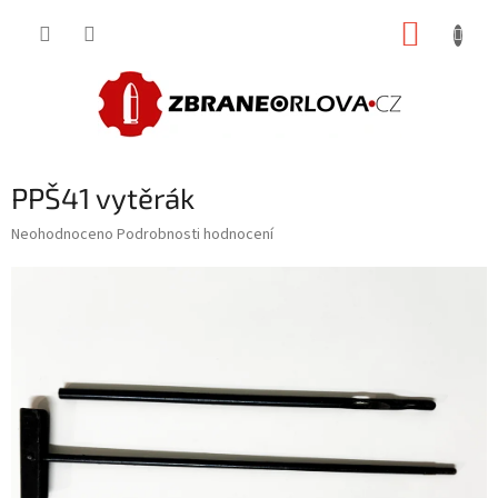
Přejít
NÁKUP
na
obsah
KOŠÍK
PPŠ41 vytěrák
Průměrné
Neohodnoceno
Podrobnosti hodnocení
hodnocení
produktu
je
0,0
z
5
hvězdiček.