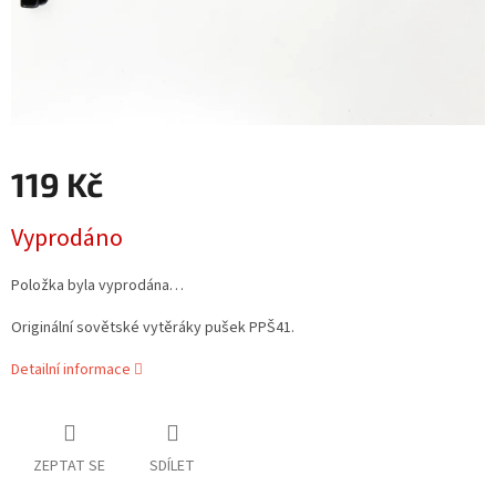
119 Kč
Měrná
Vyprodáno
cena:
Položka byla vyprodána…
Originální sovětské vytěráky pušek PPŠ41.
Detailní informace
ZEPTAT SE
SDÍLET