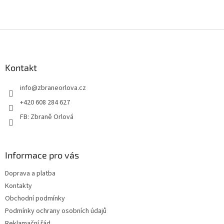
Z
á
p
a
Kontakt
t
info
@
zbraneorlova.cz
í
+420 608 284 627
FB: Zbraně Orlová
Informace pro vás
Doprava a platba
Kontakty
Obchodní podmínky
Podmínky ochrany osobních údajů
Reklamační řád