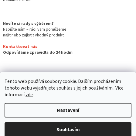
Nevíte si rady s výběrem?
Napište nám – rádi vám pomůžeme
najít nebo zajistit vhodný produkt.
Kontaktovat nás
Odpovídáme zpravidla do 24 hodin
Tento web používá soubory cookie. Dalším procházením
tohoto webu vyjadřujete souhlas s jejich používáním.. Více
informací
zde
.
Nastavení
Vytvořil Shoptet
Souhlasím
Copyright 2026
Zbraně Orlová
. Všechna práva vyhrazena.