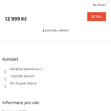
Na dotaz
DETAIL
12 999 Kč
2
položek celkem
O
v
l
Z
á
á
d
p
a
a
Kontakt
c
t
í
info
@
zbraneorlova.cz
í
p
r
+420 608 284 627
v
FB: Zbraně Orlová
k
y
v
ý
Informace pro vás
p
i