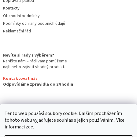
Doprava a platba
s
u
Kontakty
Obchodní podmínky
Podmínky ochrany osobních údajů
Reklamační řád
Nevíte si rady s výběrem?
Napište nám – rádi vám pomůžeme
najít nebo zajistit vhodný produkt.
Kontaktovat nás
Odpovídáme zpravidla do 24 hodin
Tento web používá soubory cookie. Dalším procházením
tohoto webu vyjadřujete souhlas s jejich používáním.. Více
informací
zde
.