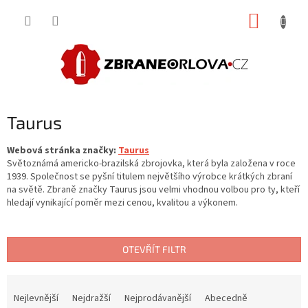
Přejít
NÁKUP
na
obsah
KOŠÍK
Taurus
Webová stránka značky:
Taurus
Světoznámá americko-brazilská zbrojovka, která byla založena v roce
1939. Společnost se pyšní titulem největšího výrobce krátkých zbraní
na světě. Zbraně značky Taurus jsou velmi vhodnou volbou pro ty, kteří
hledají vynikající poměr mezi cenou, kvalitou a výkonem.
OTEVŘÍT FILTR
Ř
a
Nejlevnější
Nejdražší
Nejprodávanější
Abecedně