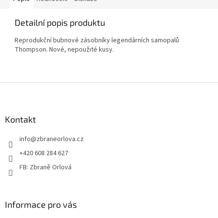
Detailní popis produktu
Reprodukční bubnové zásobníky legendárních samopalů
Thompson. Nové, nepoužité kusy.
Z
á
p
a
Kontakt
t
info
@
zbraneorlova.cz
í
+420 608 284 627
FB: Zbraně Orlová
Informace pro vás