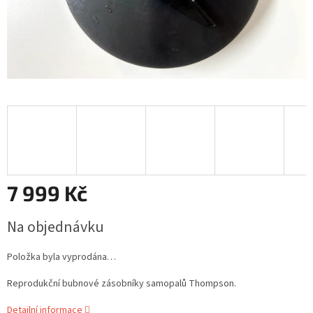
7 999 Kč
Měrná
Na objednávku
cena:
Položka byla vyprodána…
Reprodukční bubnové zásobníky samopalů Thompson.
Detailní informace