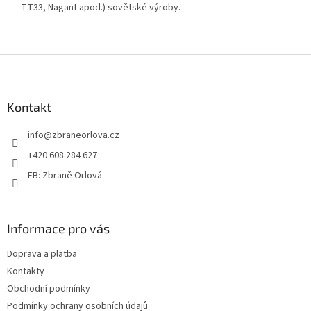
TT33, Nagant apod.) sovětské výroby.
Z
á
p
a
Kontakt
t
info
@
zbraneorlova.cz
í
+420 608 284 627
FB: Zbraně Orlová
Informace pro vás
Doprava a platba
Kontakty
Obchodní podmínky
Podmínky ochrany osobních údajů