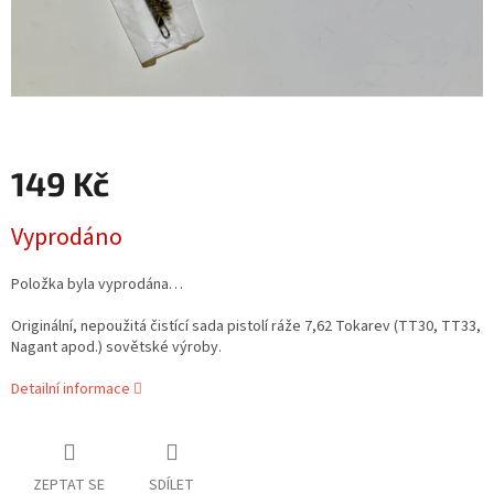
149 Kč
Měrná
Vyprodáno
cena:
Položka byla vyprodána…
Originální, nepoužitá čistící sada pistolí ráže 7,62 Tokarev (TT30, TT33,
Nagant apod.) sovětské výroby.
Detailní informace
ZEPTAT SE
SDÍLET