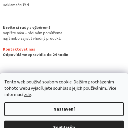
Reklamační řád
Nevíte si rady s výběrem?
Napište nám – rádi vám pomůžeme
najít nebo zajistit vhodný produkt.
Kontaktovat nás
Odpovídáme zpravidla do 24 hodin
Tento web používá soubory cookie. Dalším procházením
tohoto webu vyjadřujete souhlas s jejich používáním.. Více
informací
zde
.
Nastavení
Vytvořil Shoptet
Souhlasím
Copyright 2026
Zbraně Orlová
. Všechna práva vyhrazena.