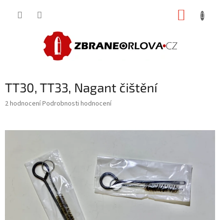
Přejít
NÁKUP
na
obsah
KOŠÍK
TT30, TT33, Nagant čištění
Průměrné
2 hodnocení
Podrobnosti hodnocení
hodnocení
produktu
je
5,0
z
5
hvězdiček.