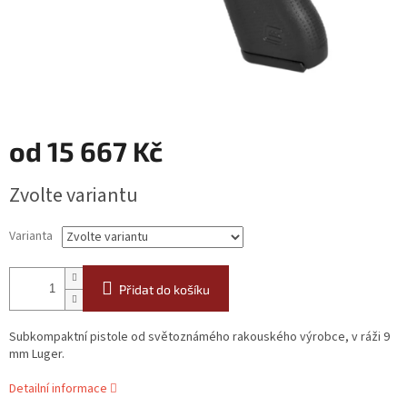
od
15 667 Kč
Měrná
Zvolte variantu
cena:
Varianta
Přidat do košíku
Subkompaktní pistole od světoznámého rakouského výrobce, v ráži 9
mm Luger.
Detailní informace