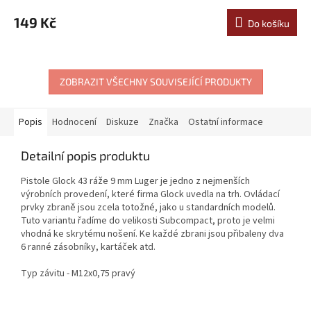
149 Kč
Do košíku
ZOBRAZIT VŠECHNY SOUVISEJÍCÍ PRODUKTY
Popis
Hodnocení
Diskuze
Značka
Ostatní informace
Detailní popis produktu
Pistole Glock 43 ráže 9 mm Luger je jedno z nejmenších
výrobních provedení, které firma Glock uvedla na trh. Ovládací
prvky zbraně jsou zcela totožné, jako u standardních modelů.
Tuto variantu řadíme do velikosti Subcompact, proto je velmi
vhodná ke skrytému nošení. Ke každé zbrani jsou přibaleny dva
6 ranné zásobníky, kartáček atd.
Typ závitu - M12x0,75 pravý