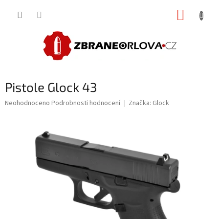
Přejít
NÁKUP
na
obsah
KOŠÍK
Pistole Glock 43
Průměrné
Neohodnoceno
Podrobnosti hodnocení
Značka:
Glock
hodnocení
produktu
je
0,0
z
5
hvězdiček.