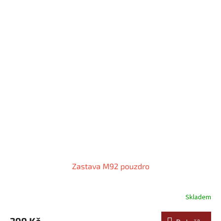
Zastava M92 pouzdro
Skladem
Průměrné
hodnocení
produktu