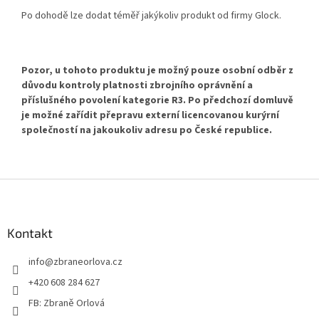
Po dohodě lze dodat téměř jakýkoliv produkt od firmy Glock.
Pozor, u tohoto produktu je možný pouze osobní odběr
z
důvodu kontroly platnosti zbrojního oprávnění a
příslušného povolení kategorie R3. Po předchozí domluvě
je možné zařídit přepravu externí licencovanou kurýrní
společností na jakoukoliv adresu po České republice.
Z
á
p
a
Kontakt
t
info
@
zbraneorlova.cz
í
+420 608 284 627
FB: Zbraně Orlová