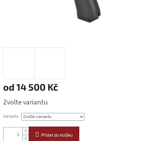
od
14 500 Kč
Měrná
Zvolte variantu
cena:
Varianta
Přidat do košíku