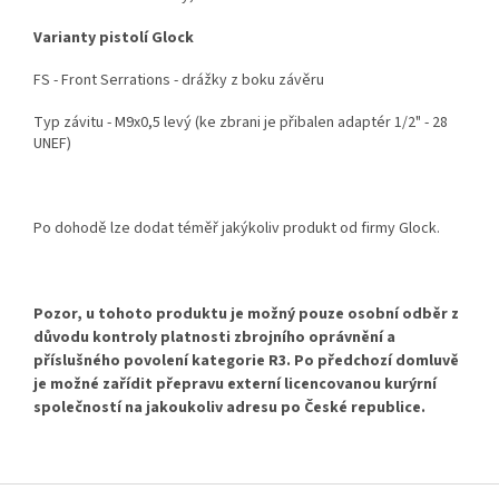
Varianty pistolí Glock
FS - Front Serrations - drážky z boku závěru
Typ závitu - M9x0,5 levý (ke zbrani je přibalen adaptér 1/2" - 28
UNEF)
Po dohodě lze dodat téměř jakýkoliv produkt od firmy Glock.
Pozor, u tohoto produktu je možný pouze osobní odběr
z
důvodu kontroly platnosti zbrojního oprávnění a
příslušného povolení kategorie R3. Po předchozí domluvě
je možné zařídit přepravu externí licencovanou kurýrní
společností na jakoukoliv adresu po České republice.
Z