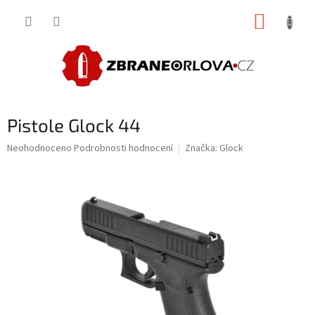
Přejít
NÁKUP
na
obsah
KOŠÍK
Pistole Glock 44
Průměrné
Neohodnoceno
Podrobnosti hodnocení
Značka:
Glock
hodnocení
produktu
je
0,0
z
5
hvězdiček.