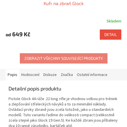
Kufr na zbraň Glock
Skladem
649 Kč
od
DETAIL
ZOBRAZIT VŠECHNY SOUVISEJÍCÍ PRODUKTY
Popis
Hodnocení
Diskuze
Značka
Ostatní informace
Detailní popis produktu
Pistole Glock 44 ráže .22 long rifle je vhodnou volbou pro trénink
a zlepšování střeleckých návyků a to za minimální náklady.
Ovládací prvky zbraně jsou zcela totožné, jako u standardních
modelů. Tuto variantu řadíme do velikosti compact (velikostně
zcela stejné jako Glock 19 Gen.5). Ke každé zbrani jsou přibaleny
dva 10 ranné zásobníky, kartáček atd.