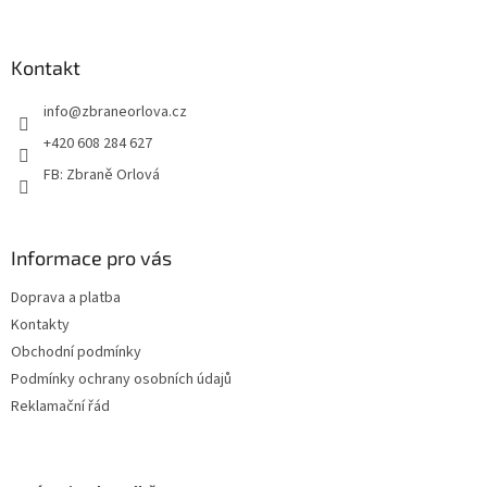
á
p
a
Kontakt
t
info
@
zbraneorlova.cz
í
+420 608 284 627
FB: Zbraně Orlová
Informace pro vás
Doprava a platba
Kontakty
Obchodní podmínky
Podmínky ochrany osobních údajů
Reklamační řád